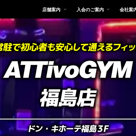
店舗案内
入会のご案内
会社案
個人情報保護方針
店舗検索
選ばれる理由
エントリーはこちら
フランチャイズ
会員規則
ジム
内
特定商取引表示
お客様の声
FAQ
内
お問い合わせ